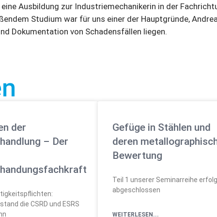
g eine Ausbildung zur Industriemechanikerin in der Fachric
eßendem Studium war für uns einer der Hauptgründe, Andre
 und Dokumentation von Schadensfällen liegen.
ten
en der
Gefüge in Stählen und
andlung – Der
deren metallographisc
Bewertung
handungsfachkraft
Teil 1 unserer Seminarreihe erfol
abgeschlossen
igkeitspflichten:
elstand die CSRD und ESRS
nn
WEITERLESEN...