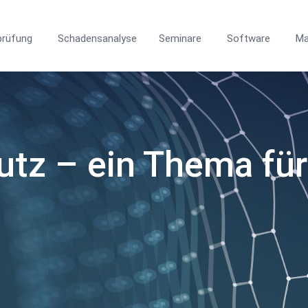
prüfung
Schadensanalyse
Seminare
Software
Ma
tz – ein Thema für